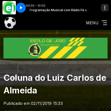
00:00 - 10:00
Fé e Luz
Programação Musical com Rádio Fé e Luz
E-Lye Creed- Résumé for Love
MENU
Coluna do Luiz Carlos de
Almeida
Publicado em 02/11/2019 15:33