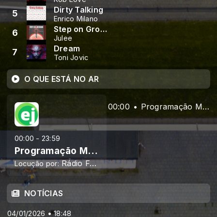
Dirty Talking
5
Enrico Milano
Step on Ground
6
Julee
Dream
7
Toni Jovic
O QUE ESTÁ NO AR
00:00
Programação Musical
00:00 - 23:59
Programação Musical
Rádio Fé e Luz
Locução por:
NOTÍCIAS
04/01/2026 • 18:48