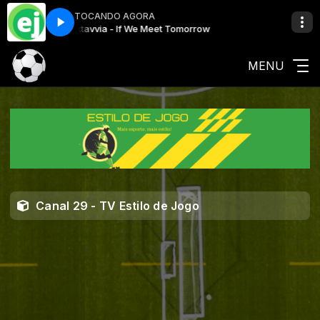
TOCANDO AGORA
Programação Musical com Rádio Fé e Luz
Oktavvia - If We Meet Tomorrow
Programação Musical com 
Oktavvia - If We Meet Tom
MENU
Canal 29 - TV Estilo de Jogo