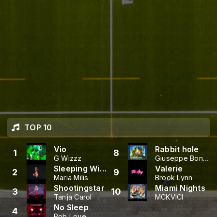
TOP 10
Vio
Rabbit hole
1
8
G Wizzz
Giuseppe Bonaccorso
Sleeping With The Enemy
Valerie
2
9
Maria Milis
Brook Lynn
Shootingstar
Miami Nights
3
10
Tanja Carol
MCKVICI
No Sleep
4
Rob Love