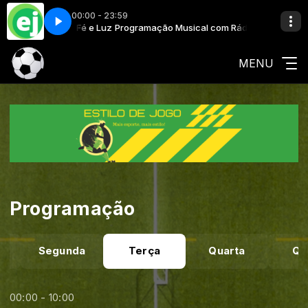
00:00 - 23:59
al com Rádio Fé e Luz
IVE ME THE SPINS FINAL
Programação Musical com Rádio Fé e Luz
Timothy James - GIVE ME THE SPINS FINAL
MENU
Programação
o
Segunda
Terça
Quarta
Qu
00:00 - 10:00