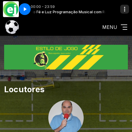
00:00 - 23:59
l com Rádio Fé e Luz
opper) - Evil Heroes
Programação Musical com Rádio Fé e Luz
Neverkid (Charlie Copper) - Evil Heroes
MENU
Locutores