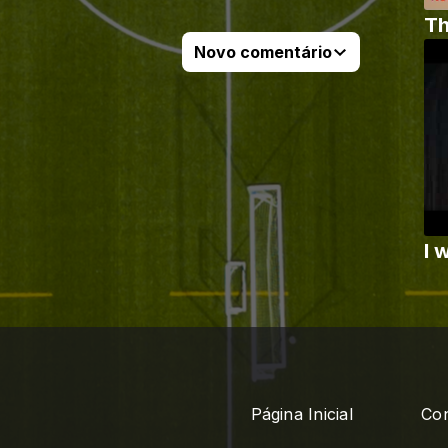
Th
Novo comentário
I 
Página Inicial
Con