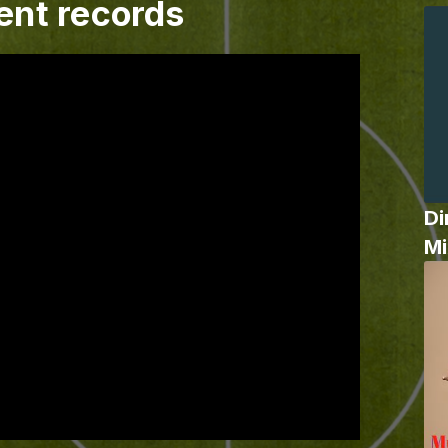
ent records
Di
Mi