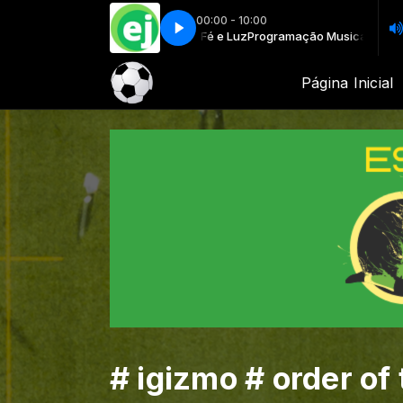
00:00 - 10:00
mação Musical com Rádio Fé e Luz
Willoughby Vine - Blue Whispers
Willoughby Vine - Blue Whispers
Programação Musical com Rádio Fé 
Página Inicial
# igizmo # order of 