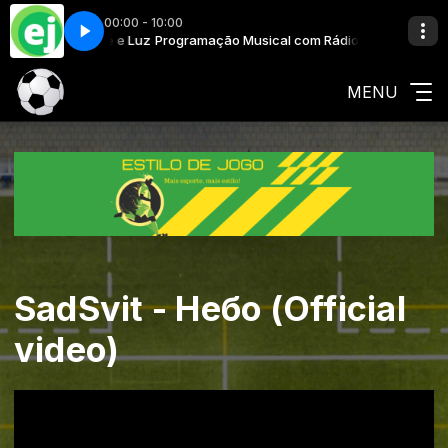
00:00 - 10:00
m Rádio Fé e Luz
h
Programação Musical com Rádio Fé e Luz
Hillbilly Kid - Miami Beach
MENU
SadSvit - Небо (Official
video)