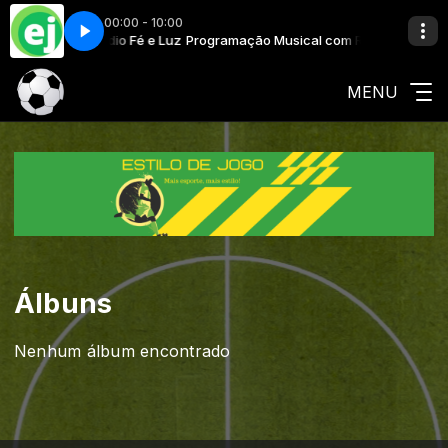
00:00 - 10:00
usical com Rádio Fé e Luz
 We Meet Tomorrow
Programação Musical com Rádio Fé e Luz
Oktavvia - If We Meet Tomorrow
MENU
Álbuns
Nenhum álbum encontrado