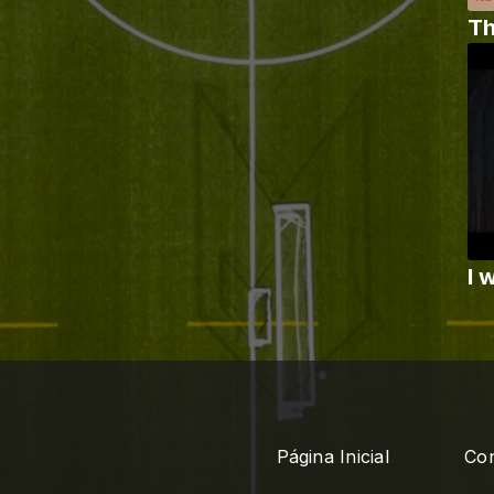
Th
I 
Página Inicial
Con