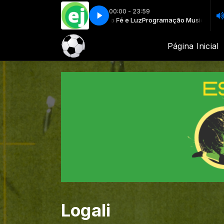
00:00 - 23:59
ogramação Musical com Rádio Fé e Luz
honKidZ - Só Você Mexe Assim Comigo
PhonKidZ - Só Você Mexe Assim
Programação Musical com Rádio 
Página Inicial
Logali