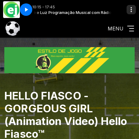
10:15 - 17:45
om Rádio Fé e Luz
Up)
Programação Musical com Rádio Fé e Luz
Emme Rain - Lux (Run It Up)
MENU
HELLO FIASCO -
GORGEOUS GIRL
(Animation Video) Hello
Fiasco™